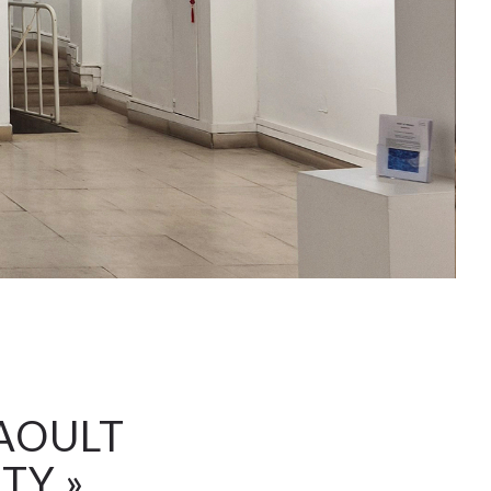
MAOULT
TY »